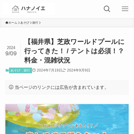
ホーム
あそび
旅行
【福井県】芝政ワールドプールに
2024
行ってきた！ / テントは必須！？
9/09
料金・混雑状況
2024年7月19日
2024年9月9日
あそび
旅行
当ページのリンクには広告が含まれています。