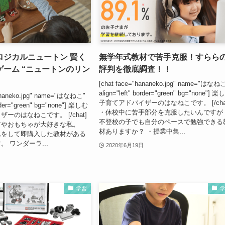
ロジカルニュートン 賢く
無学年式教材で苦手克服！すらら
ーム “ニュートンのリン
評判を徹底調査！！
[chat face="hananeko.jpg" name="はなね
align="left" border="green" bg="none"] 
hananeko.jpg" name="はなねこ"
子育てアドバイザーのはなねこです。 [/cha
order="green" bg="none"] 楽しむ
・休校中に苦手部分を克服したいんですが
ーのはなねこです。 [/chat]
不登校の子でも自分のペースで勉強できる
材やおもちゃが大好きな私。
材ありますか？ ・授業中集...
れをして即購入した教材がある
 ワンダーラ...
2020年6月19日
学習