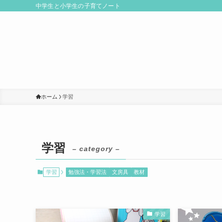
中学生と小学生の子育てノート
ホーム
学習
学習
– category –
学習
勉強法・学習法
文房具
教材
学習