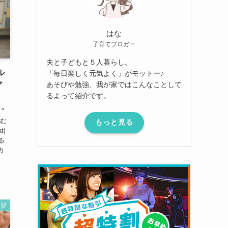
はな
子育てブロガー
夫と子どもと５人暮らし。
ル
「毎日楽しく元気よく」がモットー♪
あそびや勉強、我が家ではこんなことして
ア
るよって紹介です。
こ"
楽しむ
もっと見る
t]
る
カ
学習