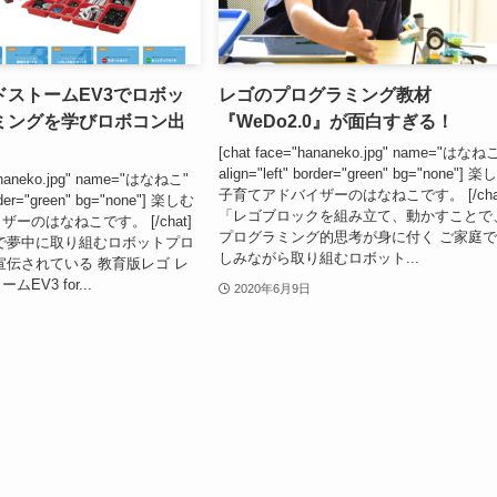
ドストームEV3でロボッ
レゴのプログラミング教材
ミングを学びロボコン出
『WeDo2.0』が面白すぎる！
[chat face="hananeko.jpg" name="はなね
align="left" border="green" bg="none"] 
hananeko.jpg" name="はなねこ"
子育てアドバイザーのはなねこです。 [/cha
order="green" bg="none"] 楽しむ
「レゴブロックを組み立て、動かすことで
ーのはなねこです。 [/chat]
プログラミング的思考が身に付く ご家庭
で夢中に取り組むロボットプロ
しみながら取り組むロボット...
宣伝されている 教育版レゴ レ
EV3 for...
2020年6月9日