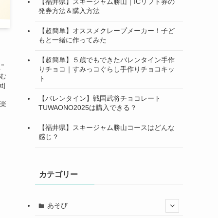
【福井県】スキージャム勝山｜ICリフト券の
発券方法＆購入方法
【超簡単】オススメクレープメーカー！子ど
もと一緒に作ってみた
【超簡単】５歳でもできたバレンタイン手作
こ"
りチョコ｜すみっコぐらし手作りチョコキッ
楽しむ
ト
t]
、
【バレンタイン】戦国武将チョコレート
で楽
TUWAONO2025は購入できる？
【福井県】スキージャム勝山コースはどんな
感じ？
カテゴリー
あそび