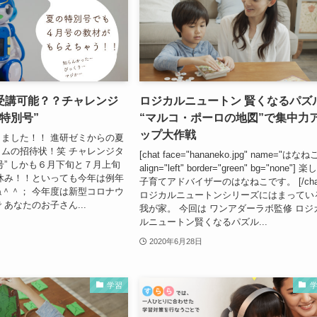
受講可能？？チャレンジ
ロジカルニュートン 賢くなるパズ
特別号”
“マルコ・ポーロの地図”で集中力
ップ大作戦
ました！！ 進研ゼミからの夏
ムの招待状！笑 チャレンジタ
[chat face="hananeko.jpg" name="はなね
号” しかも６月下旬と７月上旬
align="left" border="green" bg="none"] 
休み！！といっても今年は例年
子育てアドバイザーのはなねこです。 [/cha
＾＾； 今年度は新型コロナウ
ロジカルニュートンシリーズにはまってい
あなたのお子さん...
我が家。 今回は ワンアダーラボ監修 ロジ
ルニュートン賢くなるパズル...
2020年6月28日
学習