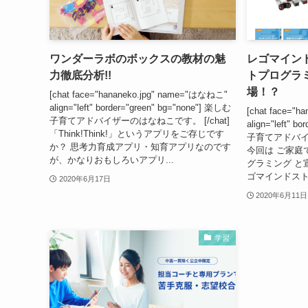
ワンダーラボのボックスの教材の魅
レゴマイン
力徹底分析!!
トプログラ
場！？
[chat face="hananeko.jpg" name="はなねこ"
align="left" border="green" bg="none"] 楽しむ
[chat face="
子育てアドバイザーのはなねこです。 [/chat]
align="left" b
「Think!Think!」というアプリをご存じです
子育てアドバイザ
か？ 思考力育成アプリ・知育アプリなのです
今回は ご家庭
が、かなりおもしろいアプリ...
グラミング と
ゴマインドストーム
2020年6月17日
2020年6月11日
学習