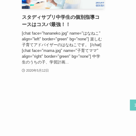
スタディサプリ中学生の個別指導コ
ースはコスパ最強！！
[chat face="hananeko.jpg" name="はなねこ"
align="left" border="green" bg="none"] 楽しむ
子育てアドバイザーのはなねこです。 [/chat]
[chat face="mama.jpg" name="子育てママ"
align="right" border="green" bg="none"] 中学
生のうちの子、学習計画...
2020年5月12日