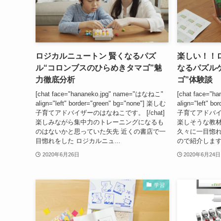
ロジカルニュートン 賢くなるパズ
楽しい！！
ル“コロンブスのひらめきタマゴ”魅
なるパズルゲ
力徹底分析
ゴ”体験談
[chat face="hananeko.jpg" name="はなねこ"
[chat face="
align="left" border="green" bg="none"] 楽しむ
align="left" b
子育てアドバイザーのはなねこです。 [/chat]
子育てアドバイザ
楽しみながら集中力のトレーニングになるも
楽しそうな教
のはないかと思っていた矢先 近くの書店で一
久々に一目惚
目惚れをした ロジカルニュ...
ので紹介します。
2020年6月26日
2020年6月24日
学習