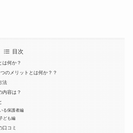
目次
とは何か？
3つのメリットとは何か？？
方法
の内容は？
と
いる保護者編
子ども編
の口コミ