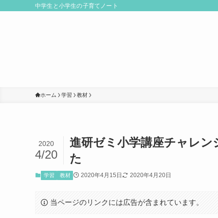
中学生と小学生の子育てノート
ホーム
学習
教材
進研ゼミ小学講座チャレン
2020
4/20
た
2020年4月15日
2020年4月20日
学習
教材
当ページのリンクには広告が含まれています。